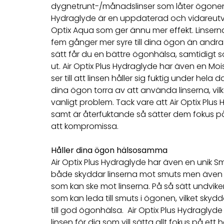
dygnetrunt-/månadslinser som låter ögonen 
Hydraglyde är en uppdaterad och vidareutve
Optix Aqua som ger ännu mer effekt. Linserna
fem gånger mer syre till dina ögon än andra 
sätt får du en bättre ögonhälsa, samtidigt
ut. Air Optix Plus Hydraglyde har även en Moi
ser till att linsen håller sig fuktig under hela d
dina ögon torra av att använda linserna, vil
vanligt problem. Tack vare att Air Optix Plu
samt är återfuktande så sätter dem fokus 
att kompromissa.
Håller dina ögon hälsosamma
Air Optix Plus Hydraglyde har även en unik 
både skyddar linserna mot smuts men även 
som kan ske mot linserna. På så sätt undvike
som kan leda till smuts i ögonen, vilket sky
till god ögonhälsa. Air Optix Plus Hydraglyde
linsen för dig som vill sätta allt fokus på e