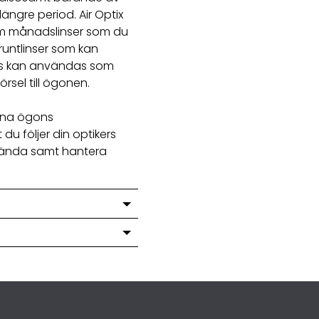
ngre period. Air Optix
m månadslinser som du
truntlinser som kan
lvis kan användas som
rsel till ögonen.
dina ögons
du följer din optikers
vända samt hantera