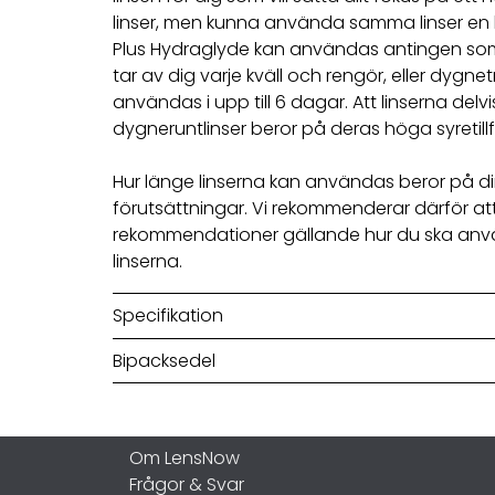
linser, men kunna använda samma linser en lä
Plus Hydraglyde kan användas antingen so
tar av dig varje kväll och rengör, eller dygne
användas i upp till 6 dagar. Att linserna de
dygneruntlinser beror på deras höga syretillfö
Hur länge linserna kan användas beror på 
förutsättningar. Vi rekommenderar därför att 
rekommendationer gällande hur du ska an
linserna.
Specifikation
Bipacksedel
Om LensNow
Frågor & Svar