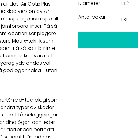
Diameter
andas. Air Optix Plus
cklad version av Air
Antal boxar
 släpper igenom upp till
jämförbara linser. På så
 som ögonen ser piggare
sture Matrix-teknik som
agen. På så sätt blir inte
ket annars kan vara ett
s Hydraglyde andas väl
på god ögonhälsa - utan
SmartShield-teknologi som
andra typer av skador
r du att få beläggningar
ddar dina ögon och leder
 är därför den perfekta
tt hälsosamt bärande av