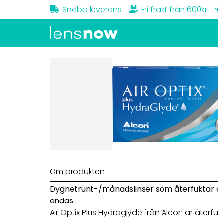
Snabb leverans
Fri frakt från 600kr
Om produkten
Dygnetrunt-/månadslinser som återfuktar 
andas
Air Optix Plus Hydraglyde från Alcon är åter