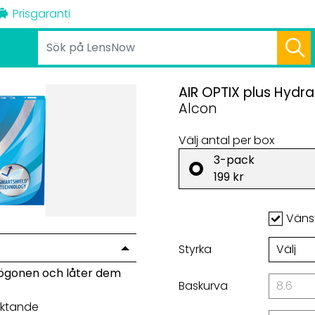
Prisgaranti
AIR OPTIX plus Hydr
Alcon
Välj antal per box
3-pack
199 kr
Väns
Styrka
ögonen och låter dem
Baskurva
fuktande